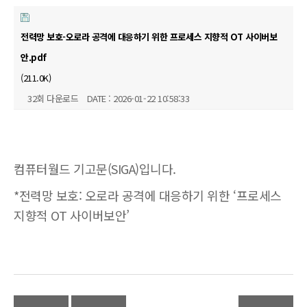
기
술
전력망 보호-오로라 공격에 대응하기 위한 프로세스 지향적 OT 사이버보
(OT)
안.pdf
보
(211.0K)
안
32회 다운로드
DATE : 2026-01-22 10:58:33
전
문
기
업
컴퓨터월드 기고문(SIGA)입니다.
*전력망 보호: 오로라 공격에 대응하기 위한 ‘프로세스
지향적 OT 사이버보안’