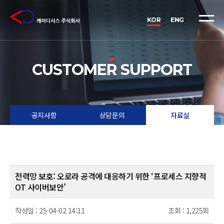
케
이
KOR
ENG
디
시
스
CUSTOMER SUPPORT
(KDSYS)
-
데
공지사항
상담문의
자료실
이
터
보
호
전력망 보호: 오로라 공격에 대응하기 위한 ‘프로세스 지향적
·
OT 사이버보안’
운
작성일 :
25-04-02 14:11
조회 :
1,225회
영