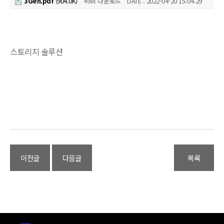
3Gen.pdf
(904.0K)
49회 다운로드
DATE : 2022-04-20 15:04:29
기
술
(OT)
보
스토리지 솔루션
안
전
문
기
업
이전글
다음글
목록