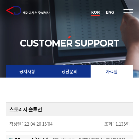
케
이
KOR
ENG
디
시
스
CUSTOMER SUPPORT
(KDSYS)
-
데
공지사항
상담문의
자료실
이
터
보
호
스토리지 솔루션
·
운
작성일 :
22-04-20 15:04
조회 :
1,135회
영